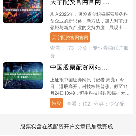
天宇配资官网官网 险资探索服务硬科技新模式
步入2026年，保险资金积极探索服务科
创企业的新思路、新方法，加大对前沿
领域与新兴产业的支持力度，展现出加
快向“耐心资本+创新保单”双轮驱动模式
天宇配资官网官网
演进的态势。 业....
查看：
173
分类：
专业券商账户服
务
中国股票配资网站官网 港股科技板块普涨 阿里巴巴一度涨近6%
上证报中国证券网讯（记者 周亮）今
日，港股高开，科技板块普涨。截至11
月24日10:49，恒生科技指数涨幅扩大至
2.23%，恒生指数涨1.55%。阿里巴巴涨
港股
查看：
102
分类：
快优配
近6....
股票实盘在线配资开户文章已加载完成