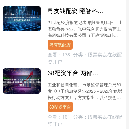
粤友钱配资 曦智科技完成超15亿元C轮融资，中国移动旗下基金等参投
21世纪经济报道记者陈归辞 9月4日，上
海独角兽企业、光电混合算力提供商上
海曦智科技有限公司（下称“曦智科
技”）宣布，该公司近日完成规模超15亿
粤有钱配资
元人民币的C轮融....
查看：
178
分类：
股票实盘在线配
资开户
68配资平台 两部门：实施“科技产业金融一体化”专项 指导耐心智慧资本投早、投小、投长期、投硬科技
工业和信息化部、市场监督管理总局印
发《电子信息制造业2025－2026年稳增
长行动方案》，方案指出，以科技创新
和产业创新融合为主体，以人才、资本
68配资平台
为支撑，打造电子....
查看：
161
分类：
股票实盘在线配
资开户