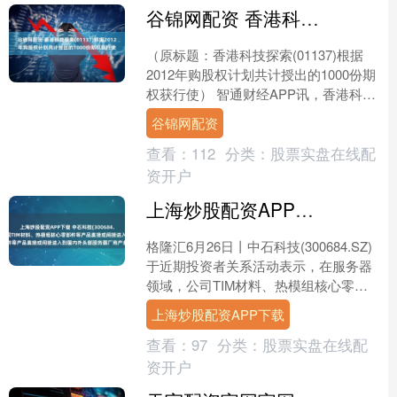
谷锦网配资 香港科技探索(01137)根据2012年购股权计划共计授出的1000份期权获行使
（原标题：香港科技探索(01137)根据
2012年购股权计划共计授出的1000份期
权获行使） 智通财经APP讯，香港科技
探索(01777)发布公告，于2025年....
谷锦网配资
查看：
112
分类：
股票实盘在线配
资开户
上海炒股配资APP下载 中石科技(300684.SZ)：在服务器领域，公司TIM材料、热模组核心零部件等产品直接或间接进入到国内外头部服务器厂商产业链中
格隆汇6月26日丨中石科技(300684.SZ)
于近期投资者关系活动表示，在服务器
领域，公司TIM材料、热模组核心零部
件等产品直接或间接进入到国内外头部
上海炒股配资APP下载
服务器厂....
查看：
97
分类：
股票实盘在线配
资开户