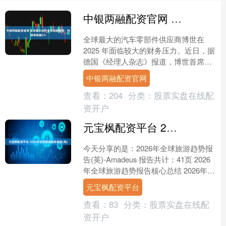
中银两融配资官网 全球最大的汽车供应商预警：利润率跌破2%
全球最大的汽车零部件供应商博世在
2025 年面临较大的财务压力。近日，据
德国《经理人杂志》报道，博世首席执
行官斯特凡 哈通（Stefan Hartung）在
中银两融配资官网
一....
查看：
204
分类：
股票实盘在线配
资开户
元宝枫配资平台 2026年全球旅游趋势报告(英)
今天分享的是：2026年全球旅游趋势报
告(英)-Amadeus 报告共计：41页 2026
年全球旅游趋势报告核心总结 2026年全
球旅游行业正迎来由技术、文化与....
元宝枫配资平台
查看：
83
分类：
股票实盘在线配
资开户