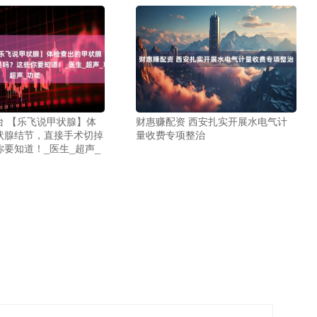
台 【乐飞说甲状腺】体
财惠赚配资 西安扎实开展水电气计
状腺结节，直接手术切掉
量收费专项整治
要知道！_医生_超声_