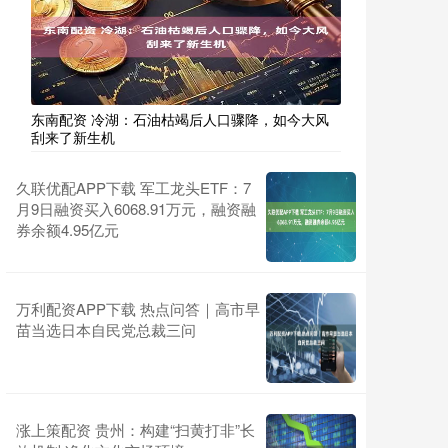
东南配资 冷湖：石油枯竭后人口骤降，如今大风
刮来了新生机
久联优配APP下载 军工龙头ETF：7
月9日融资买入6068.91万元，融资融
券余额4.95亿元
万利配资APP下载 热点问答｜高市早
苗当选日本自民党总裁三问
涨上策配资 贵州：构建“扫黄打非”长