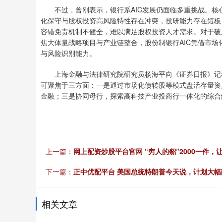
不过，曾刚表示，银行系AIC发展仍面临多重挑战。核心是
化保守与股权投资高风险特性存在冲突，投研能力存在短板
容错免责机制不健全，难以满足股权投资人才需求。对于破
焦大体量战略项目与产业链整合，股份制银行AIC凭借市
与风险识别能力。
上海金融与法律研究院研究员杨海平向《证券日报》记者
可聚焦于三方面：一是通过市场化债转股等模式盘活存量资
金融；三是协同母行，探索高科技产业投商行一体化的综合
上一篇：
网上配资炒股平台官网 “穷人的貂”2000一件，
下一篇：
正中优配平台 美国总统特朗普今天说，计划大幅
相关文章