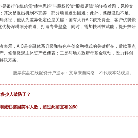
银行传统信贷“债性思维”与股权投资“股权逻辑”的转换难题，风控文
；其次是退出机制不完善，部分项目退出困难；此外，薪酬激励不足、
局路径，他认为差异化定位是关键：国有大行AIC依托资金、客户优势聚
场化优势深耕细分赛道、打造专业壁垒；同时，需加快科技赋能，提升投研
表示，AIC是金融体系升级和特色科创金融模式的关键所在，后续重点
产、修复微观主体资产负债表；二是与地方政府母基金联动，发力科创
解决方案。
股票实盘在线配资开户提示：文章来自网络，不代表本站观点。
让多少人破防了？
削减驻德国美军人数，超过此前宣布的50