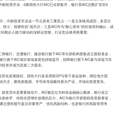
邮投资开业，6家国有大行AIC已全部集齐，银行系AIC总数扩容至9
，中邮投资开业这一节点具有三重意义：一是主体格局成型，多层次
、投小、投硬科技”成共识；三是AIC作为“耐心资本”的价值得到确认，成
照红利期步入能力驱动的深耕运营期，行业竞合格局将重塑。
商银行、交通银行、建设银行旗下AIC等头部机构密集设立股权基金，
行旗下AIC项目落地速度也持续提升，招商银行旗下AIC参与深蓝汽车
的投资并成为其第二大股东。
异化发展路径。国有大行多采用双GP与母子基金架构，绑定地方国
动为主，聚焦新能源、半导体等战略性新兴产业，市场化程度更高。
政策导向是重要推动力，AIC被定位为科技金融核心载体，银行设立
息差收窄、传统信贷增长放缓的压力，AIC为银行开辟股权投资新赛道，
通过债转股可盘活存量资产、优化风险结构，也是银行的风险管理考