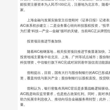
邮投资注册资本为人民币100亿元，注册地为北京市。随着中
家。
上海金融与发展实验室主任曾刚对《证券日报》记者表示
AIC体系初步建立；二是业务重心转向科技股权投资，“投早
为打通“科技—产业—金融”循环的关键。当前AIC正从牌
投资项目推进节奏加快
随着AIC相继落地，相关投资项目推进节奏显著加快。工
投资地域主要集中在北京、上海、广州等试点城市；股份制银
科技增资，中信银行旗下AIC完成对深圳港华顶信清洁能源
曾刚提出，目前，国有大行与股份制银行的AIC已形成差
资，覆盖传统与新兴产业；股份制银行以股权直投、投贷联
曾刚认为，银行密集布局AIC背后是多重战略逻辑驱动。
AIC既是响应监管要求，也是抢占政策红利。同时，面对净
助力拓展非利息收入、推动向综合金融服务商转型；此外，
量。