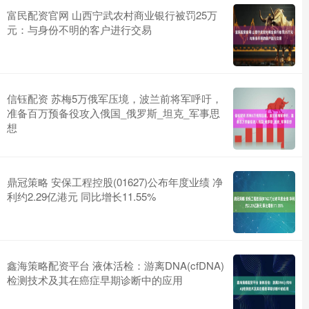
富民配资官网 山西宁武农村商业银行被罚25万
元：与身份不明的客户进行交易
信钰配资 苏梅5万俄军压境，波兰前将军呼吁，
准备百万预备役攻入俄国_俄罗斯_坦克_军事思
想
鼎冠策略 安保工程控股(01627)公布年度业绩 净
利约2.29亿港元 同比增长11.55%
鑫海策略配资平台 液体活检：游离DNA(cfDNA)
检测技术及其在癌症早期诊断中的应用