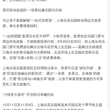
景区联动送福利 一张票玩遍乐园与古镇
为让亲子家庭解锁“一站式深度游”，上海乐高乐园联动周边文旅资
源，推出多重便捷福利。
“一起拼团圆”套票仅在官方APP、小程序发售，套票包含乐园门票与
周边特色体验，方便家庭统筹行程；9月20日至30日，持上海乐高乐
园门票可免费游玩枫泾古镇与花开海上生态园——逛枫泾古镇感受
江南水乡的青石板路与古桥韵味，去花开海上生态园欣赏秋日花
海，实现“乐园+自然+人文”的多重体验。
上海乐高乐园度假区总经理陈洁表示，联票不仅是“游玩升级”，更
是“区域文旅融合的新尝试”。通过“一张票、多景点、全体验”的模
式，打通“景点联动+体验共享”链路，让亲子家庭用更便捷的方式享
受长三角文旅魅力。
“小怪兽大派对” 开启秋日奇趣狂欢
10月11日至11月9日，上海乐高乐园将迎来开园后首个季节性主题
活动“小怪兽大派对”，用积木创意打造沉浸式变装体验。