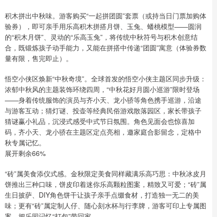
积木拼出中秋味。游客购买“一起拼团圆”套票（或持当日门票加购体
验券），即可亲手用乐高积木拼搭月饼、玉兔、蟠桃模型——圆润
的“积木月饼”、灵动的“乐高玉兔”，将传统中秋符号与积木创意结
合，既锻炼孩子动手能力，又能在拼搭中传递“团圆”寓意（体验券数
量有限，售完即止）。
悟空小侠区焕新“中秋奇境”。全球首发的悟空小侠主题区同步升级：
浓郁中秋风的主题装饰环绕四周，“中秋花好月圆小巡游”限时登场
——身着传统服饰的演员与齐小天、龙小骄等角色携手巡游，沿途
与游客互动；猜灯谜、投壶等经典民俗游戏散落园区，家长带孩子
猜谜赢小礼品，沉浸式感受中式节日氛围。角色见面会也惊喜加
码，齐小天、龙小骄在主题区定点亮相，邀家庭合影留念，定格中
秋专属记忆。
展开剩余66%
“砖”属美食添仪式感。金秋限定美食同样藏满乐高巧思：中秋冰皮月
饼推出三种口味，饼皮印着迷你乐高颗粒图案，精致又可爱；“砖”属
生日披萨、DIY角色饼干让孩子亲手点缀食材，打造独一无二的美
味；更有“砖”属定制人仔、随心刻水杯与行李牌，游客可印上专属图
案，把乐园记忆“打包”带回家。