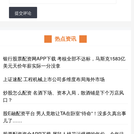
提交评论
热点资讯
银行股票配资网APP下载 考核全部不达标，马斯克1583亿
美元天价年薪实际一分没拿
上证速配 工程机械上市公司多维度布局海外市场
炒股怎么配资 名酒下场、资本入局，散酒铺是下个万店风
口？
股E融配资平台 男人竟敢让TA在卧室“待命”！没多久真出事
儿了……
股票配资资金APP下载 属鼠人桃花运爆棚的年份，今年注