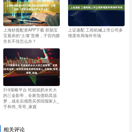
上海炒股配资APP下载 胚胎宝
上证速配 工程机械上市公司多
宝着床的“土壤”贫瘠，子宫内膜
维度布局海外市场
生长不佳怎么办？
319策略平台 吃姐姐奶水长大
的三金影帝，全家负债助其追
梦，成名后感恩买房回报家人_
于和伟_哥哥_家庭
相关评论