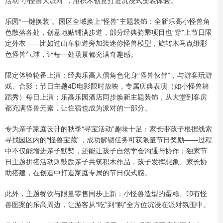
乐园“一键换装”。园区全域换上“怪兽”主题装饰：全新乐高小怪兽角
色散落各处，创意地贴铺满步道，部分经典骑乘项目也“穿”上节日限
定外衣——比如过山车轨道旁加装迷你怪兽模型，旋转木马点缀彩
色怪兽气球，让每一处场景都充满奇趣感。
限定体验轮番上演：经典乐高人偶角色化身“怪兽伙伴”，与游客玩游
戏、合影；节日主题4D电影限时放映，专属庆典表演（如小怪兽舞
蹈秀）每日上演；乐高乐园酒店同步焕新主题装饰，从大堂到客房
都充满怪兽元素，让住宿也成为派对的一部分。
专为亲子家庭设计的秋季“寻宝活动”趣味十足：家长带孩子根据线索
寻找园区内的“怪兽宝藏”，成功解锁任务可获限量节日奖励——过程
中不仅能增进亲子默契，还能让孩子自然学会沟通与协作；独家节
日主题拼搭活动则鼓励亲子共筑积木作品，孩子发挥想象、家长协
助搭建，在创造中打造家庭专属的节日仪式感。
此外，主题餐饮与限量零售同步上新：小怪兽造型的蛋糕、印有怪
兽图案的乐高周边，让游客从“吃”到“购”全方位沉浸在派对氛围中。