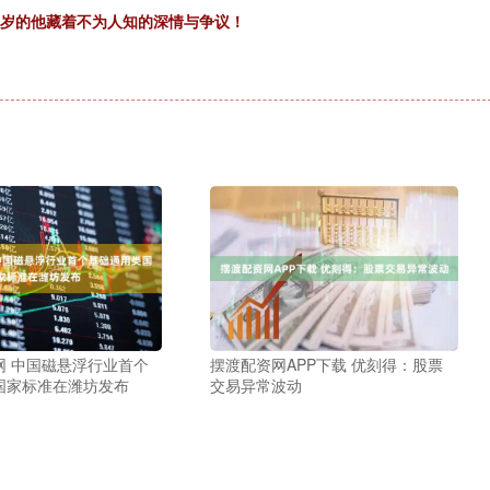
61岁的他藏着不为人知的深情与争议！
网 中国磁悬浮行业首个
摆渡配资网APP下载 优刻得：股票
国家标准在潍坊发布
交易异常波动