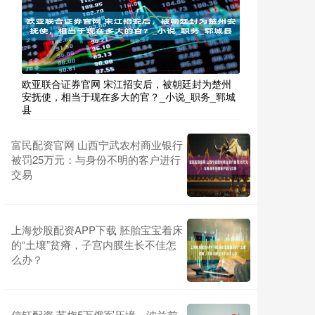
欧亚联合证券官网 宋江招安后，被朝廷封为楚州
安抚使，相当于现在多大的官？_小说_职务_郓城
县
富民配资官网 山西宁武农村商业银行
被罚25万元：与身份不明的客户进行
交易
上海炒股配资APP下载 胚胎宝宝着床
的“土壤”贫瘠，子宫内膜生长不佳怎
么办？
信钰配资 苏梅5万俄军压境，波兰前