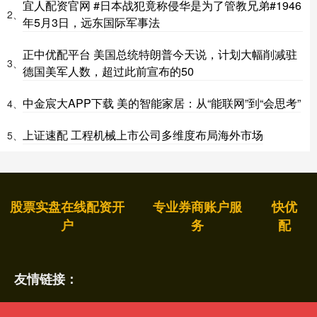
宜人配资官网 #日本战犯竟称侵华是为了管教兄弟#1946
2、
年5月3日，远东国际军事法
正中优配平台 美国总统特朗普今天说，计划大幅削减驻
3、
德国美军人数，超过此前宣布的50
中金宸大APP下载 美的智能家居：从“能联网”到“会思考”
4、
上证速配 工程机械上市公司多维度布局海外市场
5、
股票实盘在线配资开
专业券商账户服
快优
户
务
配
友情链接：