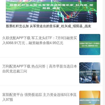
股票杠杆怎么加 从军营走出的音乐家_杜兴成_绥阳县_战友
久联优配APP下载 军工龙头ETF：7月9日融资买
入6068.91万元，融资融券余额4.95亿元
万利配资APP下载 热点问答｜高市早苗当选日本
自民党总裁三问
富阳配资平台 强势股追踪 主力资金连续5日净流
入97股