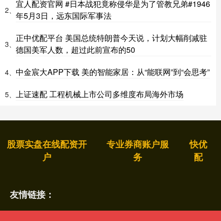
宜人配资官网 #日本战犯竟称侵华是为了管教兄弟#1946
2、
年5月3日，远东国际军事法
正中优配平台 美国总统特朗普今天说，计划大幅削减驻
3、
德国美军人数，超过此前宣布的50
中金宸大APP下载 美的智能家居：从“能联网”到“会思考”
4、
上证速配 工程机械上市公司多维度布局海外市场
5、
股票实盘在线配资开
专业券商账户服
快优
户
务
配
友情链接：