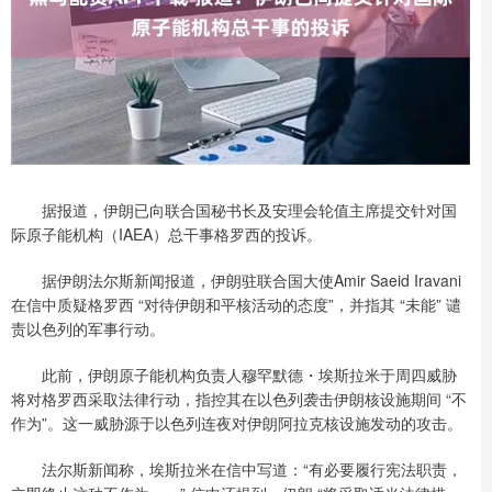
据报道，伊朗已向联合国秘书长及安理会轮值主席提交针对国
际原子能机构（IAEA）总干事格罗西的投诉。
据伊朗法尔斯新闻报道，伊朗驻联合国大使Amir Saeid Iravani
在信中质疑格罗西 “对待伊朗和平核活动的态度”，并指其 “未能” 谴
责以色列的军事行动。
此前，伊朗原子能机构负责人穆罕默德・埃斯拉米于周四威胁
将对格罗西采取法律行动，指控其在以色列袭击伊朗核设施期间 “不
作为”。这一威胁源于以色列连夜对伊朗阿拉克核设施发动的攻击。
法尔斯新闻称，埃斯拉米在信中写道：“有必要履行宪法职责，