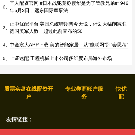
宜人配资官网 #日本战犯竟称侵华是为了管教兄弟#1946
2、
年5月3日，远东国际军事法
正中优配平台 美国总统特朗普今天说，计划大幅削减驻
3、
德国美军人数，超过此前宣布的50
中金宸大APP下载 美的智能家居：从“能联网”到“会思考”
4、
上证速配 工程机械上市公司多维度布局海外市场
5、
股票实盘在线配资开
专业券商账户服
快优
户
务
配
友情链接：