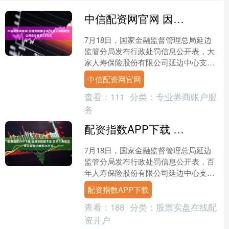
中信配资网官网 因财务数据不实 大家人寿延边支公司合计被罚25万元
7月18日，国家金融监督管理总局延边
监管分局发布行政处罚信息公开表，大
家人寿保险股份有限公司延边中心支公
司因财务数据不真实合计被罚款25万
中信配资网官网
元，胡某（时任大家人寿....
查看：
111
分类：
专业券商账户服
务
配资指数APP下载 因财务数据不实 百年人寿延边支公司合计被罚26万元
7月18日，国家金融监督管理总局延边
监管分局发布行政处罚信息公开表，百
年人寿保险股份有限公司延边中心支公
司因财务数据不真实总计被罚款26万元
配资指数APP下载
人民币，崔某、娄某被....
查看：
188
分类：
股票实盘在线配
资开户