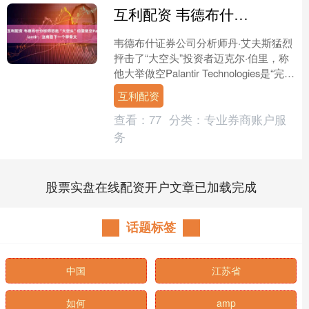
互利配资 韦德布什分析师怒批“大空头”伯里做空Palantir：这将是下一个甲骨文
韦德布什证券公司分析师丹·艾夫斯猛烈
抨击了“大空头”投资者迈克尔·伯里，称
他大举做空Palantir Technologies是“完全
错误的”。 在最近的一次采....
互利配资
查看：
77
分类：
专业券商账户服
务
股票实盘在线配资开户文章已加载完成
话题标签
中国
江苏省
如何
amp